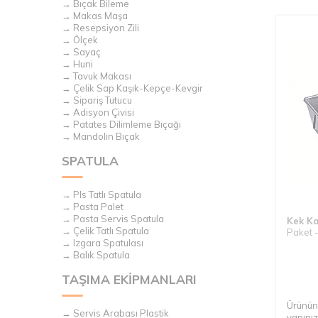
→ Bıçak Bileme
→ Makas Maşa
→ Resepsiyon Zili
→ Ölçek
→ Sayaç
→ Huni
→ Tavuk Makası
→ Çelik Sap Kaşık-Kepçe-Kevgir
→ Sipariş Tutucu
→ Adisyon Çivisi
→ Patates Dilimleme Bıçağı
→ Mandolin Bıçak
SPATULA
→ Pls Tatlı Spatula
→ Pasta Palet
→ Pasta Servis Spatula
Kek Ka
→ Çelik Tatlı Spatula
Paket -
→ Izgara Spatulası
→ Balık Spatula
TAŞIMA EKİPMANLARI
Ürünün 
→ Servis Arabası Plastik
yapınız