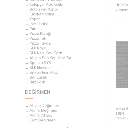
→ Kelepçeli Kek Kalıbı
Ürünün 
→ Baton Kek Kalıbı
yapınız
→ Çikolata Kalıbı
→ Kopat
→ Jöle Hunisi
→ Pürmüz
→ Pizza Küreği
→ Pizza Teli
→ Pizza Tavası
→ SLK Kaşık
→ SLK Kep. Kev. Spat.
→ Ahşap Sap Kep. Kev. Sp
→ Spatula SYS
→ SLK Eldiven
→ Silikon Fırın MatI
→ Bar Lastik
→ Buz Kalıbı
DEĞİRMEN
→ Ahşap Değirmen
Amerik
→ Akrilik Değirmen
10D)
→ Akrilik Ahşap
Paket -
→ Cam Değirmen