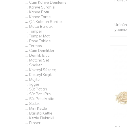
→ Cam Kahve Demleme
→ Kahve Sürahisi
→ Kahve Potu
→ Kahve Tartısı
→ Çift Katman Bardak
Ürünün 
→ Motta Bardak
yapınız
→ Tamper
→ Tamper Matı
→ Posa Tablası
→ Termos
→ Cam Demlikler
→ Demlik Isıtıcı
→ Matcha Set
→ Shaker
→ Kokteyl Süzgeç
→ Kokteyl Kaşık
→ Mojito
→ Jigger
→ Süt Potları
→ Süt Potu Pro
→ Süt Potu Motta
→ Sütlük
→ Mini Kettle
→ Barista Kettle
→ Kettle Elektrikli
→ Rinser