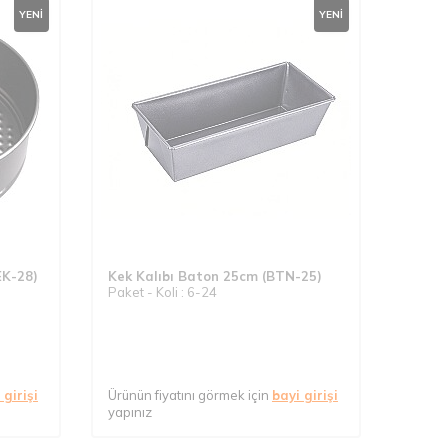
YENI
YENI
EK-28)
Kek Kalıbı Baton 25cm (BTN-25)
Paket - Koli : 6-24
 girişi
Ürünün fiyatını görmek için
bayi girişi
yapınız