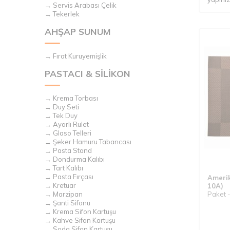
→ Servis Arabası Çelik
→ Tekerlek
AHŞAP SUNUM
→ Fırat Kuruyemişlik
PASTACI & SİLİKON
→ Krema Torbası
→ Duy Seti
→ Tek Duy
→ Ayarlı Rulet
→ Glaso Telleri
→ Şeker Hamuru Tabancası
→ Pasta Stand
→ Dondurma Kalıbı
→ Tart Kalıbı
→ Pasta Fırçası
Amerik
→ Kretuar
10A)
Paket -
→ Marzipan
→ Şanti Sifonu
→ Krema Sifon Kartuşu
→ Kahve Sifon Kartuşu
→ Soda Sifon Kartuşu