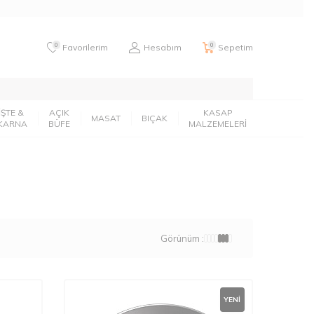
0
0
Favorilerim
Hesabım
Sepetim
İŞTE &
AÇIK
KASAP
MASAT
BIÇAK
KARNA
BÜFE
MALZEMELERİ
Görünüm :
YENI