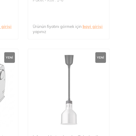
 girişi
Ürünün fiyatını görmek için
bayi girişi
yapınız
YENI
YENI