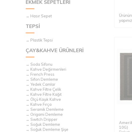
EKMEK SEPETLERİ
Ürünün 
→ Hasır Sepet
yapınız
TEPSİ
→ Plastik Tepsi
ÇAY&KAHVE ÜRÜNLERİ
→ Soda Sifonu
→ Kahve Değirmenleri
→ French Press
→ Sifon Demleme
→ Yedek Camlar
→ Kahve Filtre Çelik
→ Kahve Filtre Kağıt
→ Ölçü Kaşık Kahve
→ Kahve Fırça
→ Seramik Demleme
→ Origami Demleme
→ Switch Dripper
Amerik
→ Soğuk Demleme
10G)
→ Soğuk Demleme Şişe
Paket -