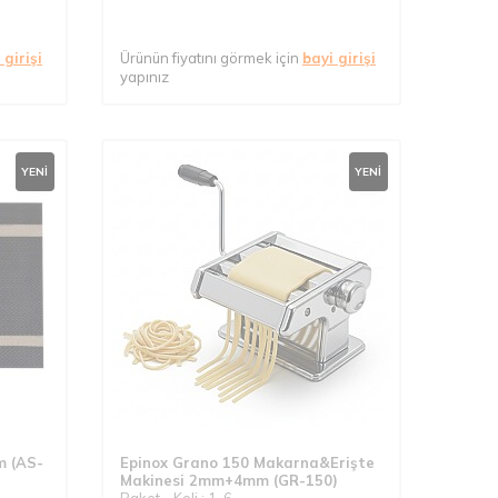
 girişi
Ürünün fiyatını görmek için
bayi girişi
yapınız
YENI
YENI
m (AS-
Epinox Grano 150 Makarna&Erişte
Makinesi 2mm+4mm (GR-150)
Paket - Koli : 1-6