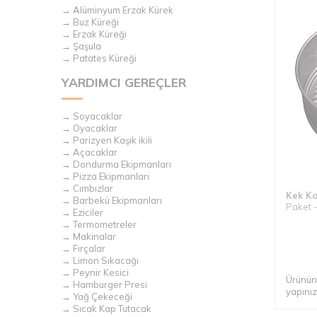
→ Alüminyum Erzak Kürek
→ Buz Küreği
→ Erzak Küreği
→ Şaşula
→ Patates Küreği
YARDIMCI GEREÇLER
→ Soyacaklar
→ Oyacaklar
→ Parizyen Kaşık ikili
→ Açacaklar
→ Dondurma Ekipmanları
→ Pizza Ekipmanları
→ Cımbızlar
Kek Ka
→ Barbekü Ekipmanları
Paket -
→ Eziciler
→ Termometreler
→ Makinalar
→ Fırçalar
→ Limon Sıkacağı
→ Peynir Kesici
Ürünün 
→ Hamburger Presi
yapınız
→ Yağ Çekeceği
→ Sıcak Kap Tutacak