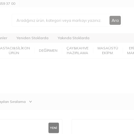
659 37 00
Ara
ünler
Yeniden Stoklarda
Yakında Stoklarda
PASTACI&SİLİKON
ÇAY&KAHVE
MASAÜSTÜ
ER
DEĞİRMEN
ÜRÜN
HAZIRLAMA
EKİPM.
MA
YENI