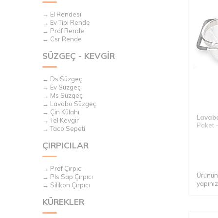
→ El Rendesi
→ Ev Tipi Rende
→ Prof Rende
→ Csr Rende
SÜZGEÇ - KEVGİR
→ Ds Süzgeç
→ Ev Süzgeç
→ Ms Süzgeç
→ Lavabo Süzgeç
→ Çin Külahı
Lavabo
→ Tel Kevgir
Paket -
→ Taco Sepeti
ÇIRPICILAR
→ Prof Çırpıcı
Ürünün 
→ Pls Sap Çırpıcı
yapınız
→ Silikon Çırpıcı
KÜREKLER