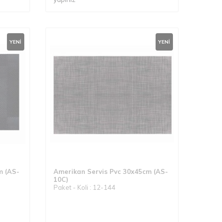
YENI
YENI
m (AS-
Amerikan Servis Pvc 30x45cm (AS-
10C)
Paket - Koli : 12-144