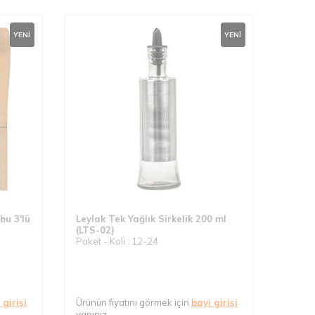
YENI
YENI
u 3'lü
Leylak Tek Yağlık Sirkelik 200 ml
(LTS-02)
Paket - Koli : 12-24
 girişi
Ürünün fiyatını görmek için
bayi girişi
yapınız