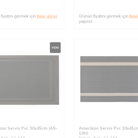
fiyatını görmek için
bayi girişi
Ürünün fiyatını görmek için
bayi
yapınız
YENI
an Servis Pvc 30x45cm (AS-
Amerikan Servis Pvc 30x45c
10H)
 Koli : 12-144
Paket - Koli : 12-144