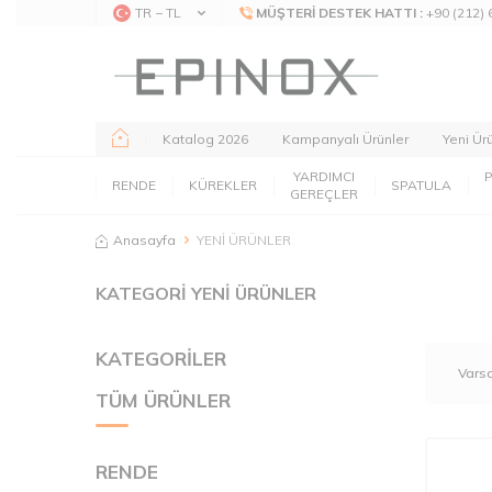
TR − TL
MÜŞTERI DESTEK HATTI :
+90 (212) 
Katalog 2026
Kampanyalı Ürünler
Yeni Ür
YARDIMCI
RENDE
KÜREKLER
SPATULA
GEREÇLER
Anasayfa
YENİ ÜRÜNLER
KATEGORİ YENİ ÜRÜNLER
KATEGORİLER
TÜM ÜRÜNLER
RENDE