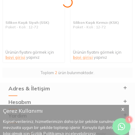
Silikon Kaşık Siyah (SSK)
Silikon Kaşık Kırmızı (KSK)
Paket - Koli : 12-72
Paket - Koli : 12-72
Ürünün fiyatını görmek için
Ürünün fiyatını görmek için
bayi girişi
yapınız
bayi girişi
yapınız
Toplam
2
ürün bulunmaktadır.
Adres & İletişim
Hesabım
X
Çerez Kullanımı
Yardım
1
Kişisel verileriniz, hizmetlerimizin daha iyi bir şekilde sunulması için
mevzuata uygun bir şekilde toplanıp işlenir. Konuyla ilgili detaylı
bilgi almak için Gizlilik Politikamızı inceleyebilirsiniz.
T
-Soft
E-Ticaret
Sistemleriyle Hazırlanmıştır.