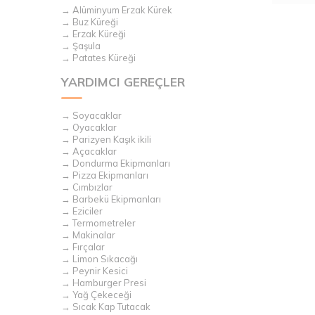
→ Alüminyum Erzak Kürek
→ Buz Küreği
→ Erzak Küreği
→ Şaşula
→ Patates Küreği
YARDIMCI GEREÇLER
→ Soyacaklar
→ Oyacaklar
→ Parizyen Kaşık ikili
→ Açacaklar
→ Dondurma Ekipmanları
→ Pizza Ekipmanları
→ Cımbızlar
→ Barbekü Ekipmanları
→ Eziciler
→ Termometreler
→ Makinalar
→ Fırçalar
→ Limon Sıkacağı
→ Peynir Kesici
→ Hamburger Presi
→ Yağ Çekeceği
→ Sıcak Kap Tutacak