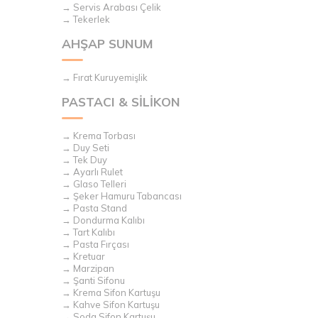
→ Servis Arabası Çelik
→ Tekerlek
AHŞAP SUNUM
→ Fırat Kuruyemişlik
PASTACI & SİLİKON
→ Krema Torbası
→ Duy Seti
→ Tek Duy
→ Ayarlı Rulet
→ Glaso Telleri
→ Şeker Hamuru Tabancası
→ Pasta Stand
→ Dondurma Kalıbı
→ Tart Kalıbı
→ Pasta Fırçası
→ Kretuar
→ Marzipan
→ Şanti Sifonu
→ Krema Sifon Kartuşu
→ Kahve Sifon Kartuşu
→ Soda Sifon Kartuşu