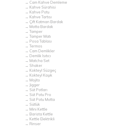
→ Cam Kahve Demleme
→ Kahve Sürahisi
→ Kahve Potu
→ Kahve Tartısı
→ Çift Katman Bardak
→ Motta Bardak
→ Tamper
→ Tamper Matı
→ Posa Tablası
→ Termos
→ Cam Demlikler
→ Demlik Isıtıcı
→ Matcha Set
→ Shaker
→ Kokteyl Süzgeç
→ Kokteyl Kaşık
→ Mojito
→ Jigger
→ Süt Potları
→ Süt Potu Pro
→ Süt Potu Motta
→ Sütlük
→ Mini Kettle
→ Barista Kettle
→ Kettle Elektrikli
→ Rinser