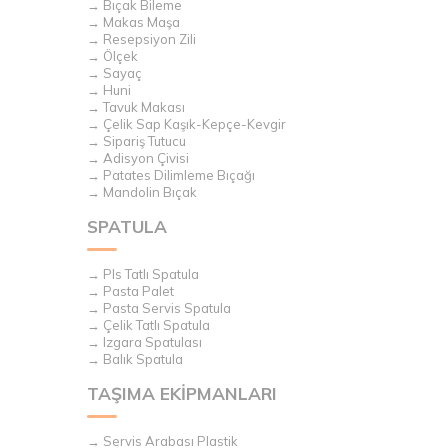
→ Bıçak Bileme
→ Makas Maşa
→ Resepsiyon Zili
→ Ölçek
→ Sayaç
→ Huni
→ Tavuk Makası
→ Çelik Sap Kaşık-Kepçe-Kevgir
→ Sipariş Tutucu
→ Adisyon Çivisi
→ Patates Dilimleme Bıçağı
→ Mandolin Bıçak
SPATULA
→ Pls Tatlı Spatula
→ Pasta Palet
→ Pasta Servis Spatula
→ Çelik Tatlı Spatula
→ Izgara Spatulası
→ Balık Spatula
TAŞIMA EKİPMANLARI
→ Servis Arabası Plastik