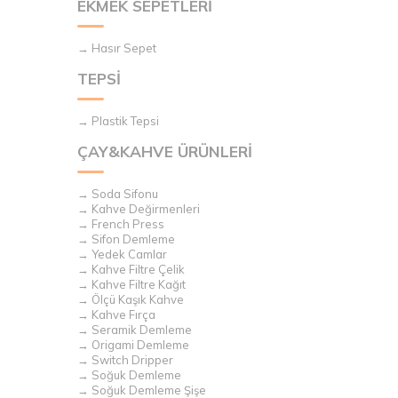
EKMEK SEPETLERİ
→ Hasır Sepet
TEPSİ
→ Plastik Tepsi
ÇAY&KAHVE ÜRÜNLERİ
→ Soda Sifonu
→ Kahve Değirmenleri
→ French Press
→ Sifon Demleme
→ Yedek Camlar
→ Kahve Filtre Çelik
→ Kahve Filtre Kağıt
→ Ölçü Kaşık Kahve
→ Kahve Fırça
→ Seramik Demleme
→ Origami Demleme
→ Switch Dripper
→ Soğuk Demleme
→ Soğuk Demleme Şişe