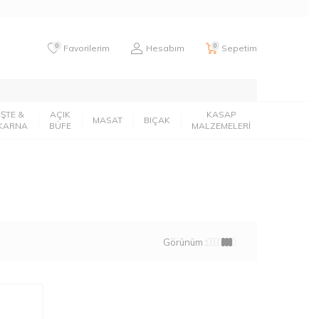
0
0
Favorilerim
Hesabım
Sepetim
İŞTE &
AÇIK
KASAP
MASAT
BIÇAK
KARNA
BÜFE
MALZEMELERİ
Görünüm :