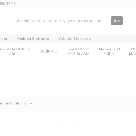
659 37 00
Ara
ünler
Yeniden Stoklarda
Yakında Stoklarda
PASTACI&SİLİKON
ÇAY&KAHVE
MASAÜSTÜ
ER
DEĞİRMEN
ÜRÜN
HAZIRLAMA
EKİPM.
MA