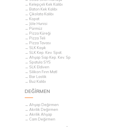
→ Kelepçeli Kek Kalıbı
→ Baton Kek Kalıbı
→ Çikolata Kalıbı
→ Kopat
→ Jöle Hunisi
→ Pürmüz
→ Pizza Küreği
→ Pizza Teli
→ Pizza Tavası
→ SLK Kaşık
→ SLK Kep. Kev. Spat.
→ Ahşap Sap Kep. Kev. Sp
→ Spatula SYS
→ SLK Eldiven
→ Silikon Fırın MatI
→ Bar Lastik
→ Buz Kalıbı
DEĞİRMEN
→ Ahşap Değirmen
→ Akrilik Değirmen
→ Akrilik Ahşap
→ Cam Değirmen