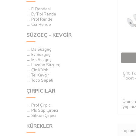
→ El Rendesi
→ Ev Tipi Rende
→ Prof Rende
→ Csr Rende
SÜZGEÇ - KEVGİR
→ Ds Süzgeç
→ Ev Süzgeç
→ Ms Süzgeç
→ Lavabo Süzgeç
→ Çin Külahı
Çift Ta
→ Tel Kevgir
Paket -
→ Taco Sepeti
ÇIRPICILAR
Ürünün 
→ Prof Çırpıcı
yapınız
→ Pls Sap Çırpıcı
→ Silikon Çırpıcı
KÜREKLER
Topla