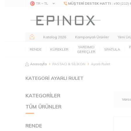
TR − TL
MÜŞTERI DESTEK HATTI :
+90 (212) 
Katalog 2026
Kampanyalı Ürünler
Yeni Ür
YARDIMCI
RENDE
KÜREKLER
SPATULA
GEREÇLER
Anasayfa
PASTACI & SİLİKON
Ayarlı Rulet
KATEGORİ AYARLI RULET
KATEGORİLER
TÜM ÜRÜNLER
RENDE