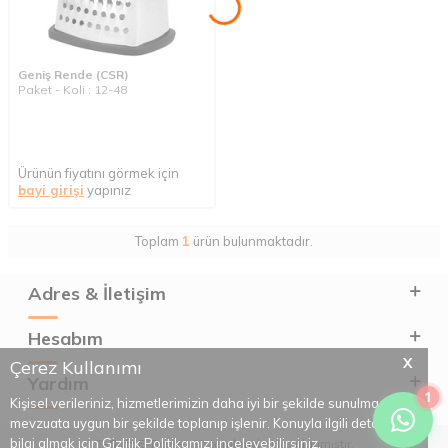
Geniş Rende (CSR)
Paket - Koli : 12-48
Ürünün fiyatını görmek için
bayi girişi
yapınız
Toplam
1
ürün bulunmaktadır.
Adres & İletişim
Hesabım
X
Çerez Kullanımı
Yardım
1
Kişisel verileriniz, hizmetlerimizin daha iyi bir şekilde sunulması için
mevzuata uygun bir şekilde toplanıp işlenir. Konuyla ilgili detaylı
bilgi almak için Gizlilik Politikamızı inceleyebilirsiniz.
T
-Soft
E-Ticaret
Sistemleriyle Hazırlanmıştır.