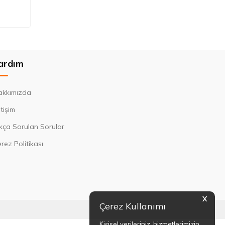
ardım
akkımızda
etişim
kça Sorulan Sorular
rez Politikası
X
Çerez Kullanımı
Kişisel verileriniz, hizmetlerimizin