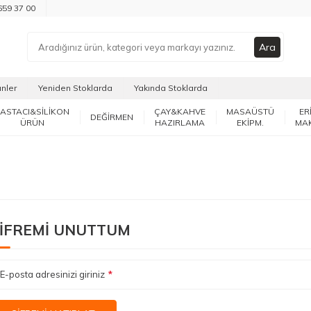
659 37 00
Ara
ünler
Yeniden Stoklarda
Yakında Stoklarda
PASTACI&SİLİKON
ÇAY&KAHVE
MASAÜSTÜ
ER
DEĞİRMEN
ÜRÜN
HAZIRLAMA
EKİPM.
MA
IFREMI UNUTTUM
E-posta adresinizi giriniz
*