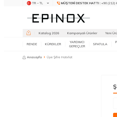
TR − TL
MÜŞTERI DESTEK HATTI :
+90 (212) 
Katalog 2026
Kampanyalı Ürünler
Yeni Ür
YARDIMCI
RENDE
KÜREKLER
SPATULA
GEREÇLER
Anasayfa
Üye Şifre Hatırlat
Ş