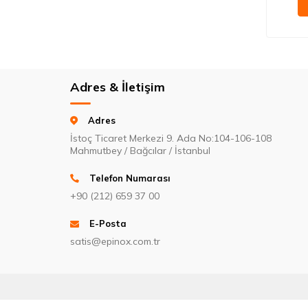
Adres & İletişim
Adres
İstoç Ticaret Merkezi 9. Ada No:104-106-108
Mahmutbey / Bağcılar / İstanbul
Telefon Numarası
+90 (212) 659 37 00
E-Posta
satis@epinox.com.tr