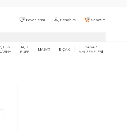
0
0
Favorilerim
Hesabım
Sepetim
İŞTE &
AÇIK
KASAP
MASAT
BIÇAK
KARNA
BÜFE
MALZEMELERİ