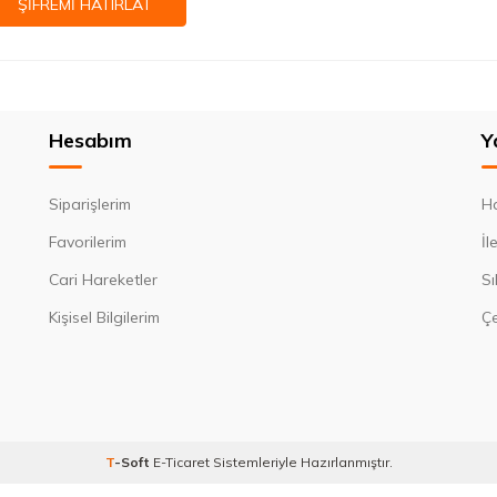
ŞIFREMI HATIRLAT
Hesabım
Y
Siparişlerim
H
Favorilerim
İl
Cari Hareketler
Sı
Kişisel Bilgilerim
Çe
T
-Soft
E-Ticaret
Sistemleriyle Hazırlanmıştır.