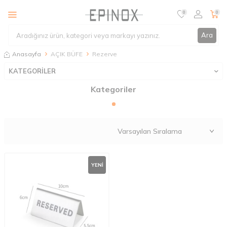
0
0
Ara
Anasayfa
AÇIK BÜFE
Rezerve
KATEGORİLER
Kategoriler
YENI