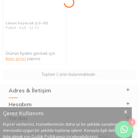
Limon Soyacak (LS-09)
Paket - Koli : 12-72
Ürünün fiyatını görmek için
bayi girişi
yapınız
Toplam
1
ürün bulunmaktadır.
Adres & İletişim
Hesabım
X
Çerez Kullanımı
Yardım
1
Kişisel verileriniz, hizmetlerimizin daha iyi bir şekilde sunulması için
mevzuata uygun bir şekilde toplanıp işlenir. Konuyla ilgili detaylı
bilgi almak için Gizlilik Politikamızı inceleyebilirsiniz.
T
-Soft
E-Ticaret
Sistemleriyle Hazırlanmıştır.