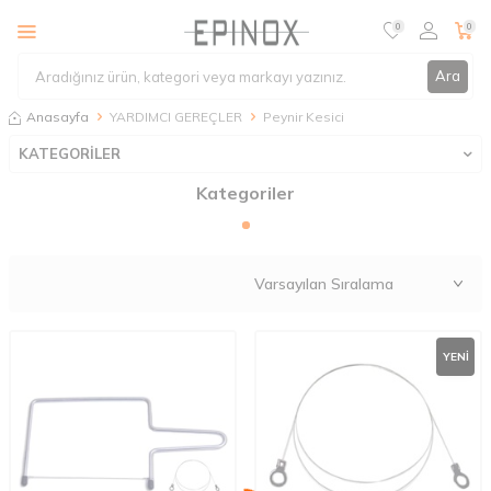
0
0
Ara
Anasayfa
YARDIMCI GEREÇLER
Peynir Kesici
KATEGORİLER
Kategoriler
YENI