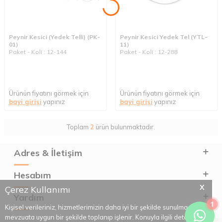
Peynir Kesici (Yedek Telli) (PK-
Peynir Kesici Yedek Tel (YTL-
01)
11)
Paket - Koli : 12-144
Paket - Koli : 12-288
Ürünün fiyatını görmek için
Ürünün fiyatını görmek için
bayi girişi
yapınız
bayi girişi
yapınız
Toplam
2
ürün bulunmaktadır.
Adres & İletişim
Hesabım
X
Çerez Kullanımı
Yardım
1
Kişisel verileriniz, hizmetlerimizin daha iyi bir şekilde sunulması için
mevzuata uygun bir şekilde toplanıp işlenir. Konuyla ilgili detaylı