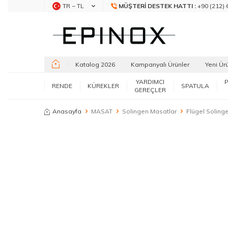
TR − TL
MÜŞTERI DESTEK HATTI :
+90 (212) 
Katalog 2026
Kampanyalı Ürünler
Yeni Ür
YARDIMCI
RENDE
KÜREKLER
SPATULA
GEREÇLER
Anasayfa
MASAT
Solingen Masatlar
Flügel Soling