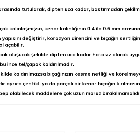
 arasında tutularak, dipten uca kadar, bastırmadan çekilme
 çok kalınlaşmışsa, kenar kalınlığının 0.4 ila 0.6 mm arasın
n yapısını değiştirir, korozyon direncini ve bıçağın sertliği
 açabilir.
apak oluşucak şekilde dipten uca kadar hatasız olarak uygu
 bu ince tel/çapak kaldırılmadır.
kilde kaldırılmazsa bıçağınızın kesme netliği ve körelmeye 
ır ayrıca çentikli ya da parçalı bir kenar bıçağın kırılmasın
ebep olabilecek maddelere çok uzun maruz bırakılmamalıdı