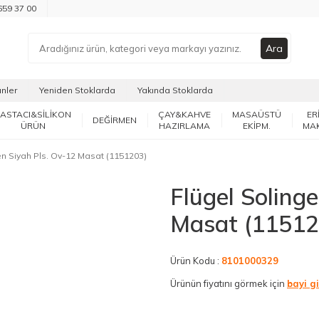
659 37 00
Ara
ünler
Yeniden Stoklarda
Yakında Stoklarda
PASTACI&SİLİKON
ÇAY&KAHVE
MASAÜSTÜ
ER
DEĞİRMEN
ÜRÜN
HAZIRLAMA
EKİPM.
MA
en Siyah Pls. Ov-12 Masat (1151203)
Flügel Soling
Masat (11512
Ürün Kodu :
8101000329
Ürünün fiyatını görmek için
bayi gi