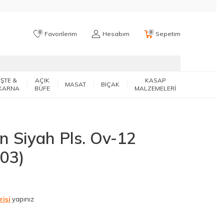
0
0
Favorilerim
Hesabım
Sepetim
İŞTE &
AÇIK
KASAP
MASAT
BIÇAK
KARNA
BÜFE
MALZEMELERİ
en Siyah Pls. Ov-12
03)
rişi
yapınız