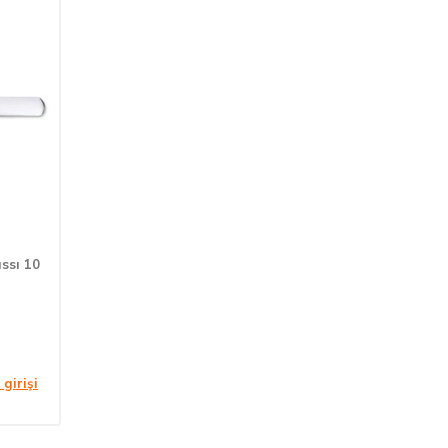
assı 10
 girişi