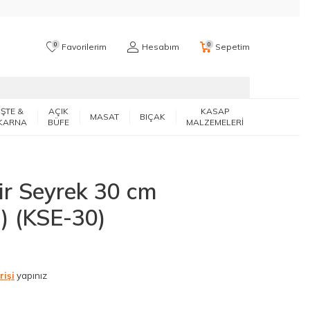
0
0
Favorilerim
Hesabım
Sepetim
İŞTE &
AÇIK
KASAP
MASAT
BIÇAK
KARNA
BÜFE
MALZEMELERİ
gir Seyrek 30 cm
 (KSE-30)
rişi
yapınız