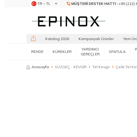
TR − TL
MÜŞTERI DESTEK HATTI :
+90 (212) 
Katalog 2026
Kampanyalı Ürünler
Yeni Ür
YARDIMCI
RENDE
KÜREKLER
SPATULA
GEREÇLER
Anasayfa
SÜZGEÇ - KEVGİR
Tel Kevgir
Çelik Tel K