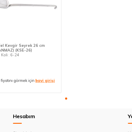
Tel Kevgir Seyrek 26 cm
ANMAZ) (KSE-26)
 Koli : 6-24
fiyatını görmek için
bayi girişi
Hesabım
Y