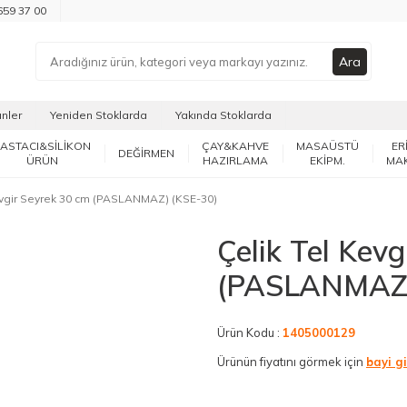
659 37 00
Ara
ünler
Yeniden Stoklarda
Yakında Stoklarda
PASTACI&SİLİKON
ÇAY&KAHVE
MASAÜSTÜ
ER
DEĞİRMEN
ÜRÜN
HAZIRLAMA
EKİPM.
MA
evgir Seyrek 30 cm (PASLANMAZ) (KSE-30)
Çelik Tel Kev
(PASLANMAZ)
Ürün Kodu :
1405000129
Ürünün fiyatını görmek için
bayi gi